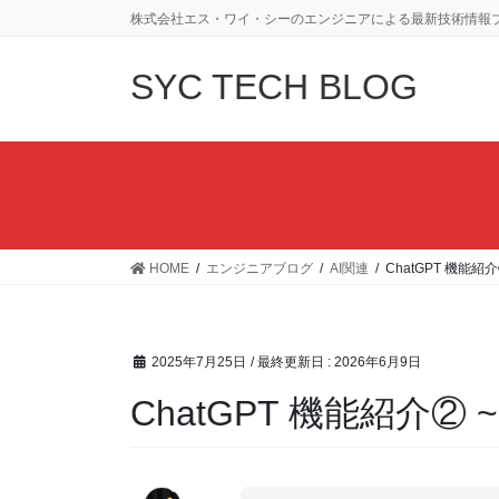
コ
ナ
株式会社エス・ワイ・シーのエンジニアによる最新技術情報
ン
ビ
テ
ゲ
SYC TECH BLOG
ン
ー
ツ
シ
に
ョ
移
ン
動
に
移
動
HOME
エンジニアブログ
AI関連
ChatGPT 機能
2025年7月25日
/ 最終更新日 :
2026年6月9日
ChatGPT 機能紹介②