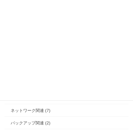
エンジニアブログ (69)
AI関連 (8)
HCI関連 (8)
サーバー/OS関連 (20)
ストレージ関連 (4)
セキュリティ (12)
セミナー (4)
その他/雑ネタ (12)
ネットワーク関連 (7)
バックアップ関連 (2)