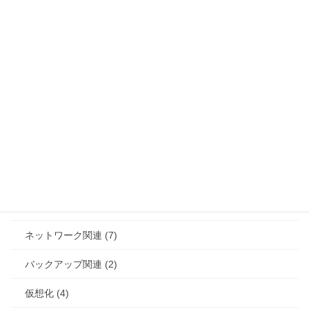
エンジニアブログ (69)
AI関連 (8)
HCI関連 (8)
サーバー/OS関連 (20)
ストレージ関連 (4)
セキュリティ (12)
セミナー (4)
その他/雑ネタ (12)
ネットワーク関連 (7)
バックアップ関連 (2)
仮想化 (4)